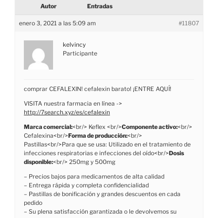
Autor
Entradas
enero 3, 2021 a las 5:09 am
#11807
kelvincy
Participante
comprar CEFALEXIN! cefalexin barato! ¡ENTRE AQUÍ!
VISITA nuestra farmacia en línea ->
http://7search.xyz/es/cefalexin
Marca comercial:
<br/> Keflex <br/>
Componente activo:
<br/>
Cefalexina<br/>
Forma de producción:
<br/>
Pastillas<br/>Para que se usa: Utilizado en el tratamiento de
infecciones respiratorias e infecciones del oído<br/>
Dosis
disponible:
<br/> 250mg y 500mg
– Precios bajos para medicamentos de alta calidad
– Entrega rápida y completa confidencialidad
– Pastillas de bonificación y grandes descuentos en cada
pedido
– Su plena satisfacción garantizada o le devolvemos su