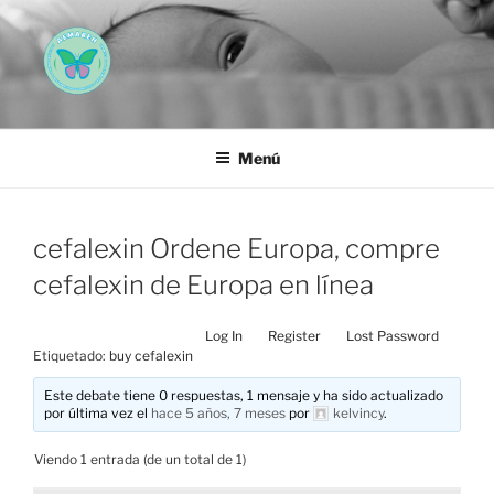
Saltar
al
contenido
AEMAREH
Asociación Española Malformaciones Ano-Rectales
Menú
cefalexin Ordene Europa, compre
cefalexin de Europa en línea
Log In
Register
Lost Password
Etiquetado:
buy cefalexin
Este debate tiene 0 respuestas, 1 mensaje y ha sido actualizado
por última vez el
hace 5 años, 7 meses
por
kelvincy
.
Viendo 1 entrada (de un total de 1)