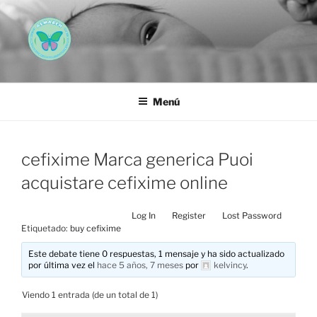
Saltar
al
contenido
AEMAREH
Asociación Española Malformaciones Ano-Rectales
Menú
cefixime Marca generica Puoi
acquistare cefixime online
Log In
Register
Lost Password
Etiquetado:
buy cefixime
Este debate tiene 0 respuestas, 1 mensaje y ha sido actualizado
por última vez el
hace 5 años, 7 meses
por
kelvincy
.
Viendo 1 entrada (de un total de 1)