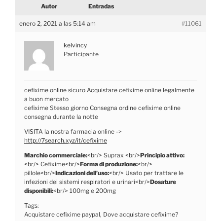
Autor
Entradas
enero 2, 2021 a las 5:14 am
#11061
kelvincy
Participante
cefixime online sicuro Acquistare cefixime online legalmente
a buon mercato
cefixime Stesso giorno Consegna ordine cefixime online
consegna durante la notte
VISITA la nostra farmacia online ->
http://7search.xyz/it/cefixime
Marchio commerciale:
<br/> Suprax <br/>
Principio attivo:
<br/> Cefixime<br/>
Forma di produzione:
<br/>
pillole<br/>
Indicazioni dell’uso:
<br/> Usato per trattare le
infezioni dei sistemi respiratori e urinari<br/>
Dosature
disponibili:
<br/> 100mg e 200mg
Tags:
Acquistare cefixime paypal, Dove acquistare cefixime?