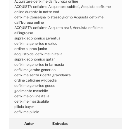
Acquistare cefixime dall’Europa online
ACQUISTA cefixime Acquistare subito !, Acquista cefixime
online durante la notte cod
cefixime Consegna lo stesso giorno Acquista cefixime
dall’Europa online
ACQUISTA cefixime Acquista ora !, Acquista cefixime
all’ingrosso
suprax economico juventus
cefixima generico mexico
ordine suprax junior
acquisto del cefixime in italia
suprax economico qatar
cefixime generico in farmacia
cefixima jarabe generico
cefixime senza ricetta gravidanza
ordine cefixime wikipedia
cefixime generico gocce
godimento maschile
cefixime on line italia
cefixime masticabile
pillola bayer
cefixime pillole
Autor
Entradas