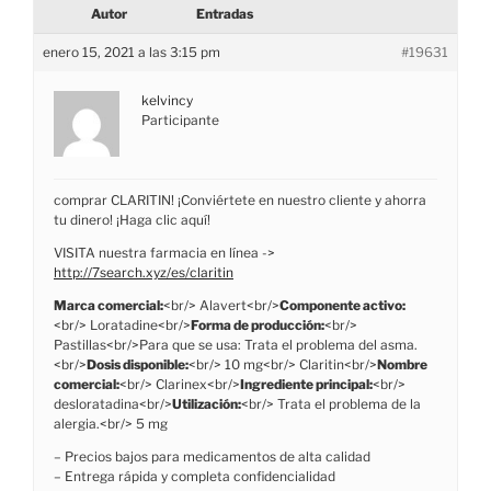
Autor
Entradas
enero 15, 2021 a las 3:15 pm
#19631
kelvincy
Participante
comprar CLARITIN! ¡Conviértete en nuestro cliente y ahorra
tu dinero! ¡Haga clic aquí!
VISITA nuestra farmacia en línea ->
http://7search.xyz/es/claritin
Marca comercial:
<br/> Alavert<br/>
Componente activo:
<br/> Loratadine<br/>
Forma de producción:
<br/>
Pastillas<br/>Para que se usa: Trata el problema del asma.
<br/>
Dosis disponible:
<br/> 10 mg<br/> Claritin<br/>
Nombre
comercial:
<br/> Clarinex<br/>
Ingrediente principal:
<br/>
desloratadina<br/>
Utilización:
<br/> Trata el problema de la
alergia.<br/> 5 mg
– Precios bajos para medicamentos de alta calidad
– Entrega rápida y completa confidencialidad