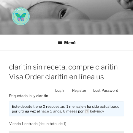
Saltar
al
contenido
AEMAREH
Asociación Española Malformaciones Ano-Rectales
Menú
claritin sin receta, compre claritin
Visa Order claritin en línea us
Log In
Register
Lost Password
Etiquetado:
buy claritin
Este debate tiene 0 respuestas, 1 mensaje y ha sido actualizado
por última vez el
hace 5 años, 6 meses
por
kelvincy
.
Viendo 1 entrada (de un total de 1)