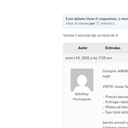
Este debate tiene 0 respuestas, 1 mens
años, 6 meses
por
kelvincy
.
Viendo 1 entrada (de un total de 1)
Autor
Entradas
enero 19, 2021 a las 7:55 pm
Comprar AMOXIL
hoje!
VISITE nossa fa
kelvincy
– Preços baixo
Participante
– Entrega rápid
– Pílulas de bô
– Sua total sat
barato amoxil o
Comprar amoxil