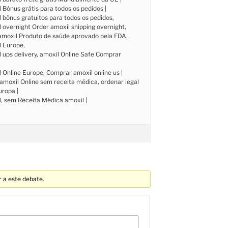
Bônus grátis para todos os pedidos |
bônus gratuitos para todos os pedidos,
overnight Order amoxil shipping overnight,
moxil Produto de saúde aprovado pela FDA,
 Europe,
 ups delivery, amoxil Online Safe Comprar
Online Europe, Comprar amoxil online us |
amoxil Online sem receita médica, ordenar legal
uropa |
, sem Receita Médica amoxil |
 a este debate.