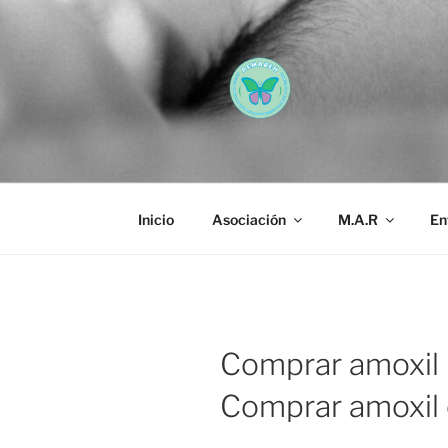
Saltar
al
contenido
AEMAREH
Asociación Española Malform
Inicio
Asociación
M.A.R
En
Comprar amoxil 
Comprar amoxil 