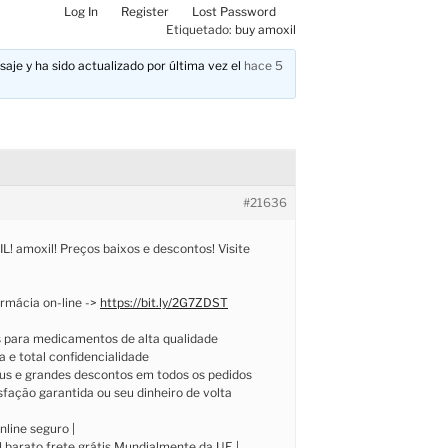
Log In
Register
Lost Password
Etiquetado:
buy amoxil
aje y ha sido actualizado por última vez el
hace 5
#21636
! amoxil! Preços baixos e descontos! Visite
rmácia on-line ->
https://bit.ly/2G7ZDST
s para medicamentos de alta qualidade
a e total confidencialidade
nus e grandes descontos em todos os pedidos
isfação garantida ou seu dinheiro de volta
nline seguro |
 barato frete grátis Mundialmente da UE |