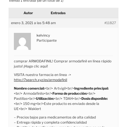
Viendo 1 entrada (de un total de 1)
Autor
Entradas
enero 3, 2021 a las 5:48 am
#11827
kelvincy
Participante
comprar ARMODAFINIL! Comprar armodafinil en línea rápido
justo! ¡Haga clic aquí!
VISITA nuestra farmacia en línea ->
http://7search.xyz/es/armodafinil
Nombre comercial:
<br/> Artvigil<br/>
Ingrediente principal:
<br/> Armodafinilo<br/>
Forma de producción:
<br/>
Pastillas<br/>
Utilización:
<br/> TDAH<br/>
Dosis disponible:
<br/> 150 mg<br/>Este producto es enviado desde la
UE<br/> Waklert
– Precios bajos para medicamentos de alta calidad
– Entrega rápida y completa confidencialidad