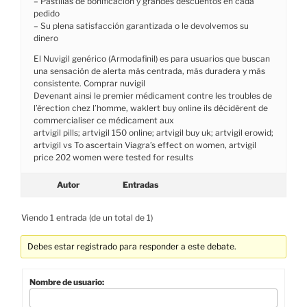
– Pastillas de bonificación y grandes descuentos en cada
pedido
– Su plena satisfacción garantizada o le devolvemos su
dinero
El Nuvigil genérico (Armodafinil) es para usuarios que buscan
una sensación de alerta más centrada, más duradera y más
consistente. Comprar nuvigil
Devenant ainsi le premier médicament contre les troubles de
l’érection chez l’homme, waklert buy online ils décidèrent de
commercialiser ce médicament aux
artvigil pills; artvigil 150 online; artvigil buy uk; artvigil erowid;
artvigil vs To ascertain Viagra’s effect on women, artvigil
price 202 women were tested for results
Autor
Entradas
Viendo 1 entrada (de un total de 1)
Debes estar registrado para responder a este debate.
Nombre de usuario: