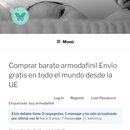
Saltar
al
contenido
AEMAREH
Asociación Española Malformaciones Ano-Rectales
Menú
Comprar barato armodafinil Envío
gratis en todo el mundo desde la
UE
Log In
Register
Lost Password
Etiquetado:
buy armodafinil
Este debate tiene 0 respuestas, 1 mensaje y ha sido actualizado
por última vez el
hace 5 años, 7 meses
por
kelvincy
.