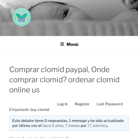
Saltar
al
contenido
AEMAREH
Asociación Española Malformaciones Ano-Rectales
Menú
Comprar clomid paypal, Onde
comprar clomid? ordenar clomid
online us
Log In
Register
Lost Password
Etiquetado:
buy clomid
Este debate tiene 0 respuestas, 1 mensaje y ha sido actualizado
por última vez el
hace 5 años, 7 meses
por
kelvincy
.