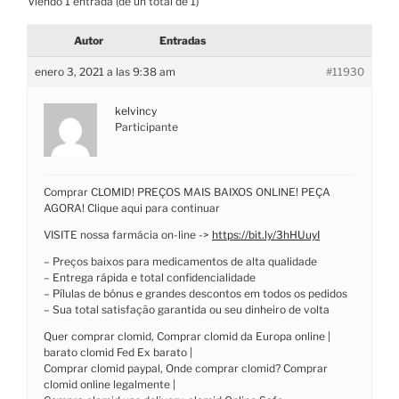
Viendo 1 entrada (de un total de 1)
Autor
Entradas
enero 3, 2021 a las 9:38 am
#11930
kelvincy
Participante
Comprar CLOMID! PREÇOS MAIS BAIXOS ONLINE! PEÇA
AGORA! Clique aqui para continuar
VISITE nossa farmácia on-line ->
https://bit.ly/3hHUuyI
– Preços baixos para medicamentos de alta qualidade
– Entrega rápida e total confidencialidade
– Pílulas de bônus e grandes descontos em todos os pedidos
– Sua total satisfação garantida ou seu dinheiro de volta
Quer comprar clomid, Comprar clomid da Europa online |
barato clomid Fed Ex barato |
Comprar clomid paypal, Onde comprar clomid? Comprar
clomid online legalmente |