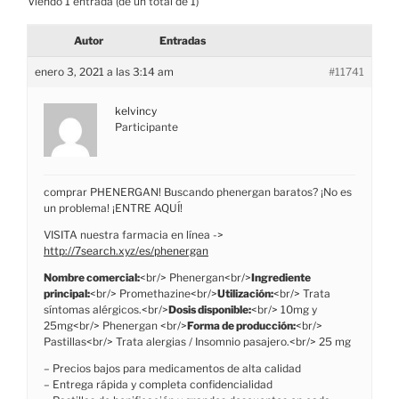
Viendo 1 entrada (de un total de 1)
Autor
Entradas
enero 3, 2021 a las 3:14 am
#11741
kelvincy
Participante
comprar PHENERGAN! Buscando phenergan baratos? ¡No es
un problema! ¡ENTRE AQUÍ!
VISITA nuestra farmacia en línea ->
http://7search.xyz/es/phenergan
Nombre comercial:
<br/> Phenergan<br/>
Ingrediente
principal:
<br/> Promethazine<br/>
Utilización:
<br/> Trata
síntomas alérgicos.<br/>
Dosis disponible:
<br/> 10mg y
25mg<br/> Phenergan <br/>
Forma de producción:
<br/>
Pastillas<br/> Trata alergias / Insomnio pasajero.<br/> 25 mg
– Precios bajos para medicamentos de alta calidad
– Entrega rápida y completa confidencialidad