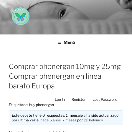
Saltar
al
contenido
AEMAREH
Asociación Española Malformaciones Ano-Rectales
Menú
Comprar phenergan 10mg y 25mg
Comprar phenergan en línea
barato Europa
Log In
Register
Lost Password
Etiquetado:
buy phenergan
Este debate tiene 0 respuestas, 1 mensaje y ha sido actualizado
por última vez el
hace 5 años, 7 meses
por
kelvincy
.