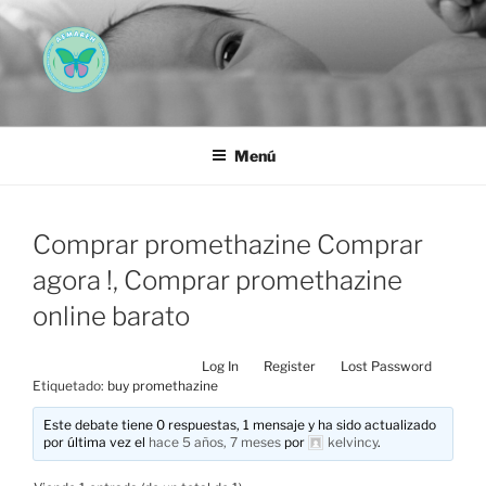
Saltar
al
contenido
AEMAREH
Asociación Española Malformaciones Ano-Rectales
Menú
Comprar promethazine Comprar
agora !, Comprar promethazine
online barato
Log In
Register
Lost Password
Etiquetado:
buy promethazine
Este debate tiene 0 respuestas, 1 mensaje y ha sido actualizado
por última vez el
hace 5 años, 7 meses
por
kelvincy
.