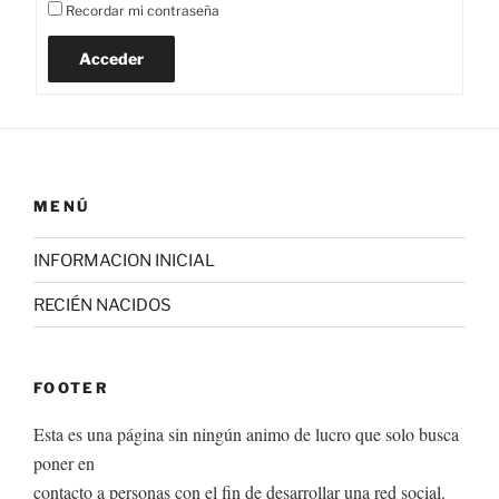
Recordar mi contraseña
Acceder
MENÚ
INFORMACION INICIAL
RECIÉN NACIDOS
FOOTER
Esta es una página sin ningún animo de lucro que solo busca
poner en
contacto a personas con el fin de desarrollar una red social.