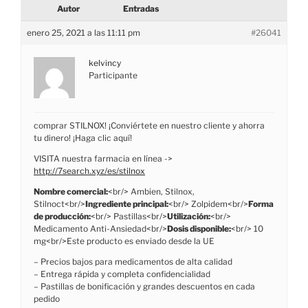
Autor
Entradas
enero 25, 2021 a las 11:11 pm
#26041
kelvincy
Participante
comprar STILNOX! ¡Conviértete en nuestro cliente y ahorra
tu dinero! ¡Haga clic aquí!
VISITA nuestra farmacia en línea ->
http://7search.xyz/es/stilnox
Nombre comercial:
<br/> Ambien, Stilnox,
Stilnoct<br/>
Ingrediente principal:
<br/> Zolpidem<br/>
Forma
de producción:
<br/> Pastillas<br/>
Utilización:
<br/>
Medicamento Anti-Ansiedad<br/>
Dosis disponible:
<br/> 10
mg<br/>Este producto es enviado desde la UE
– Precios bajos para medicamentos de alta calidad
– Entrega rápida y completa confidencialidad
– Pastillas de bonificación y grandes descuentos en cada
pedido