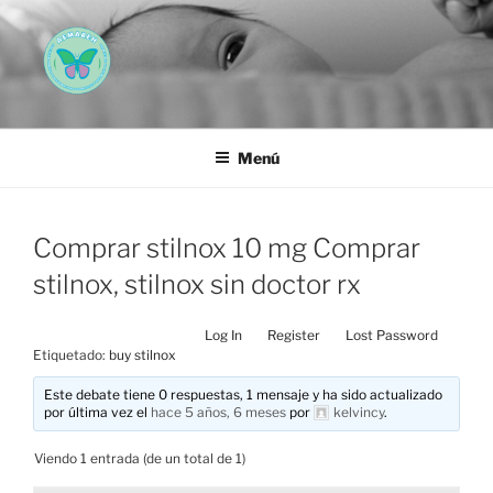
Saltar
al
contenido
AEMAREH
Asociación Española Malformaciones Ano-Rectales
Menú
Comprar stilnox 10 mg Comprar
stilnox, stilnox sin doctor rx
Log In
Register
Lost Password
Etiquetado:
buy stilnox
Este debate tiene 0 respuestas, 1 mensaje y ha sido actualizado
por última vez el
hace 5 años, 6 meses
por
kelvincy
.
Viendo 1 entrada (de un total de 1)