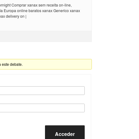
rnight Comprar xanax sem receita on-line,
a Europa online baratos xanax Generico xanax
ax delivery on |
a este debate.
Acceder