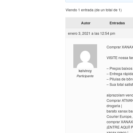
Viendo 1 entrada (de un total de 1)
Autor
Entradas
enero 3, 2021 a las 12:54 pm
Comprar XANAX!
VISITE nossa fa
– Preços baixos
kelvincy
– Entrega rápida
Participante
– Pílulas de bô
– Sua total sati
alprazolam vend
Comprar ATIVAN!
drogaria |
barato xanax ba
Courier Europe,
comprar XANAX
¡ENTRE AQUÍ! Pr
xanax preço |