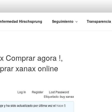
iones Ano-Rectales
nfermedad Hirschsprung
Seguimiento
Transparencia
Comprar agora !,
rar xanax online
Log In
Register
Lost Password
Etiquetado:
buy xanax
je y ha sido actualizado por última vez el
hace 5