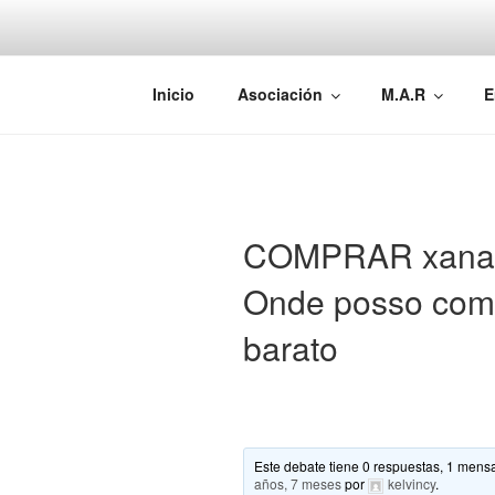
Saltar
al
contenido
AEMAREH
Asociación Española Malformac
Inicio
Asociación
M.A.R
E
COMPRAR xanax 
Onde posso comp
barato
Este debate tiene 0 respuestas, 1 mensa
años, 7 meses
por
kelvincy
.