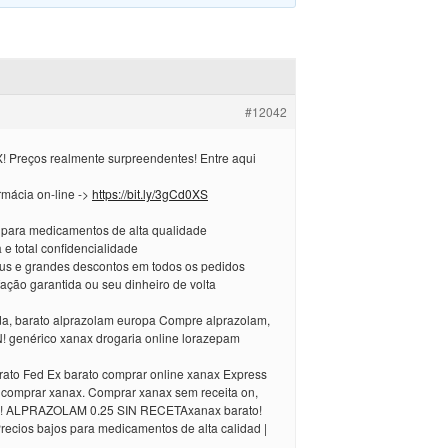
#12042
 Preços realmente surpreendentes! Entre aqui
rmácia on-line ->
https://bit.ly/3gCd0XS
 para medicamentos de alta qualidade
 e total confidencialidade
nus e grandes descontos em todos os pedidos
sfação garantida ou seu dinheiro de volta
a, barato alprazolam europa Compre alprazolam,
 genérico xanax drogaria online lorazepam
rato Fed Ex barato comprar online xanax Express
 comprar xanax. Comprar xanax sem receita on,
! ALPRAZOLAM 0.25 SIN RECETAxanax barato!
ecios bajos para medicamentos de alta calidad |