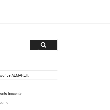
Buscar
 favor de AEMAREH.
cente Inocente
cente