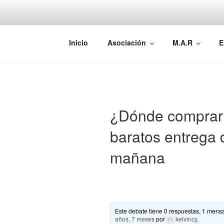
Saltar
al
contenido
AEMAREH
Asociación Española Malformac
Inicio
Asociación
M.A.R
E
¿Dónde comprar
baratos entrega 
mañana
Este debate tiene 0 respuestas, 1 mensa
años, 7 meses
por
kelvincy
.