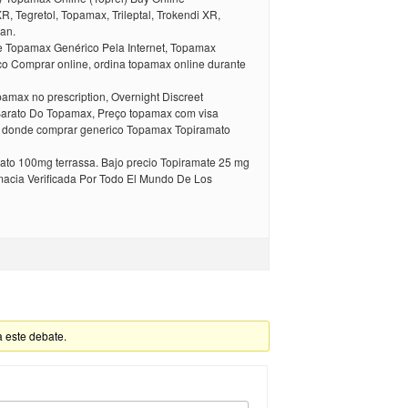
R, Tegretol, Topamax, Trileptal, Trokendi XR,
an.
 Topamax Genérico Pela Internet, Topamax
o Comprar online, ordina topamax online durante
amax no prescription, Overnight Discreet
Barato Do Topamax, Preço topamax com visa
e donde comprar generico Topamax Topiramato
ato 100mg terrassa. Bajo precio Topiramate 25 mg
acia Verificada Por Todo El Mundo De Los
a este debate.