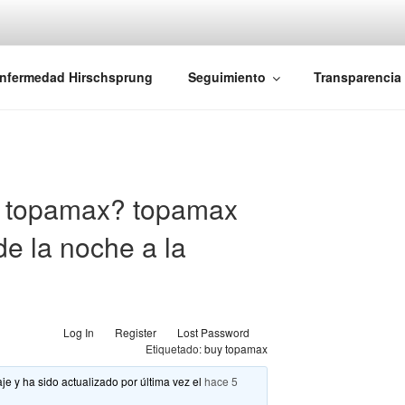
iones Ano-Rectales
nfermedad Hirschsprung
Seguimiento
Transparencia
 topamax? topamax
de la noche a la
Log In
Register
Lost Password
Etiquetado:
buy topamax
je y ha sido actualizado por última vez el
hace 5