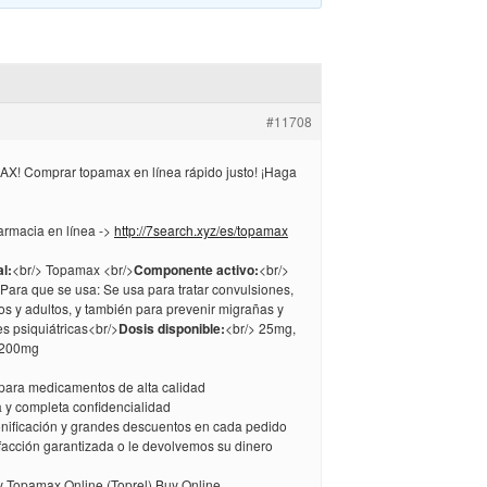
#11708
X! Comprar topamax en línea rápido justo! ¡Haga
armacia en línea ->
http://7search.xyz/es/topamax
l:
<br/> Topamax <br/>
Componente activo:
<br/>
Para que se usa: Se usa para tratar convulsiones,
os y adultos, y también para prevenir migrañas y
es psiquiátricas<br/>
Dosis disponible:
<br/> 25mg,
 200mg
 para medicamentos de alta calidad
a y completa confidencialidad
bonificación y grandes descuentos en cada pedido
sfacción garantizada o le devolvemos su dinero
 Topamax Online (Toprel) Buy Online