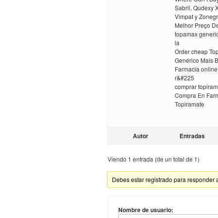
Sabril, Qudexy X
Vimpat y Zonegr
Melhor Preço De
topamax generic
la
Order cheap Top
Genérico Mais 
Farmacia onlin
r&#225
comprar topiram
Compra En Farm
Topiramate
Autor
Entradas
Viendo 1 entrada (de un total de 1)
Debes estar registrado para responder 
Nombre de usuario: