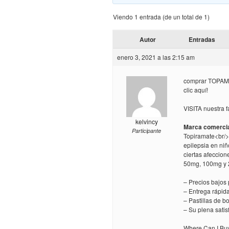
Viendo 1 entrada (de un total de 1)
Autor
Entradas
enero 3, 2021 a las 2:15 am
comprar TOPAMA
clic aquí!
VISITA nuestra f
kelvincy
Marca comercia
Participante
Topiramate<br/>
epilepsia en niñ
ciertas afeccion
50mg, 100mg y
– Precios bajos
– Entrega rápid
– Pastillas de 
– Su plena sati
Where Can I Buy