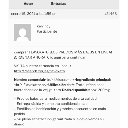
Autor
Entradas
enero 19, 2021 a las 1:59 pm
#21468
kelvincy
Participante
comprar FLAVOXATO! ¡LOS PRECIOS MÁS BAJOS EN LÍNEA!
¡ORDENAR AHORA! Clic aquí para continuar
VISITA nuestra farmacia en línea ->
http://7search.xyz/es/flavoxato
Nombre comercial:
<br/> Urispas.<br/>
Ingrediente principal:
<br/> Flavoxato<br/>
Utilización:
<br/> Trata infecciones
bacterianas de la vejiga.<br/>
Dosis disponible:
<br/> 200mg
– Precios bajos para medicamentos de alta calidad
– Entrega rápida y completa confidencialidad
– Pastillas de bonificación y grandes descuentos en cada
pedido
– Su plena satisfacción garantizada o le devolvemos su
dinero