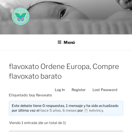
Saltar
al
contenido
AEMAREH
Asociación Española Malformaciones Ano-Rectales
Menú
flavoxato Ordene Europa, Compre
flavoxato barato
Log In
Register
Lost Password
Etiquetado:
buy flavoxato
Este debate tiene 0 respuestas, 1 mensaje y ha sido actualizado
por última vez el
hace 5 años, 6 meses
por
kelvincy
.
Viendo 1 entrada (de un total de 1)