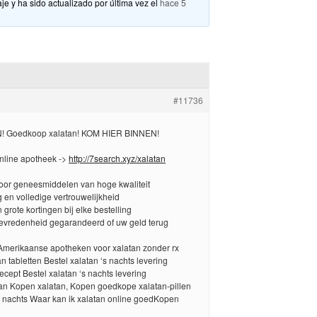
je y ha sido actualizado por última vez el
hace 5
#11736
! Goedkoop xalatan! KOM HIER BINNEN!
line apotheek ->
http://7search.xyz/xalatan
voor geneesmiddelen van hoge kwaliteit
g en volledige vertrouwelijkheid
 grote kortingen bij elke bestelling
tevredenheid gegarandeerd of uw geld terug
Amerikaanse apotheken voor xalatan zonder rx
n tabletten Bestel xalatan ‘s nachts levering
ecept Bestel xalatan ‘s nachts levering
n Kopen xalatan, Kopen goedkope xalatan-pillen
s nachts Waar kan ik xalatan online goedKopen