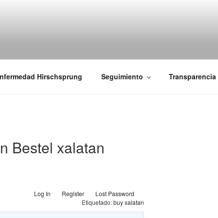
iones Ano-Rectales
nfermedad Hirschsprung
Seguimiento
Transparencia
n Bestel xalatan
Log In
Register
Lost Password
Etiquetado:
buy xalatan