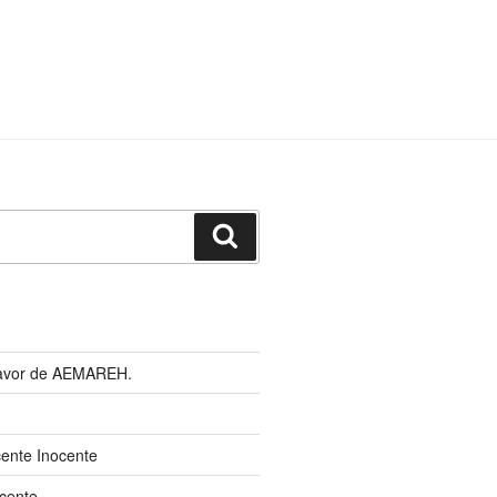
Buscar
 favor de AEMAREH.
cente Inocente
cente