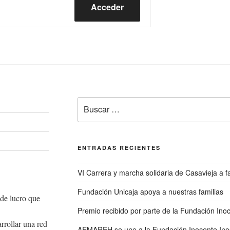
Acceder
Buscar
por:
ENTRADAS RECIENTES
VI Carrera y marcha solidaria de Casavieja a
Fundación Unicaja apoya a nuestras familias
de lucro que
Premio recibido por parte de la Fundación Ino
rrollar una red
AEMAREH se une a la Fundación Inocente Ino