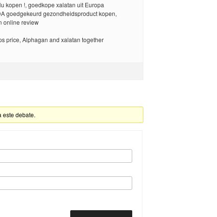
u kopen !, goedkope xalatan uit Europa
DA goedgekeurd gezondheidsproduct kopen,
n online review
ps price, Alphagan and xalatan together
a este debate.