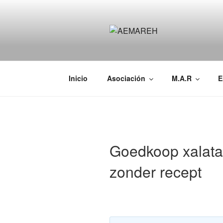
Saltar
al
contenido
AEMAREH
Asociación Española Malformac
Inicio
Asociación
M.A.R
E
Goedkoop xalata
zonder recept