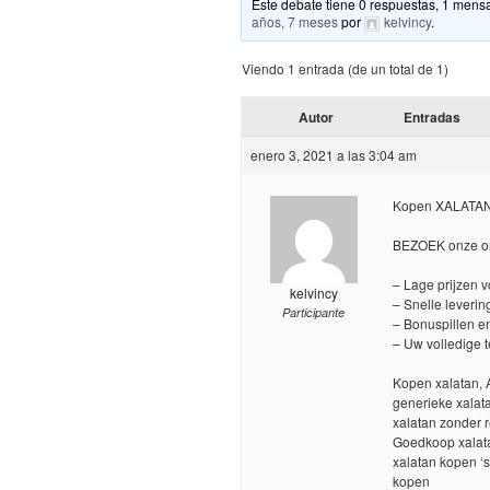
Este debate tiene 0 respuestas, 1 mensa
años, 7 meses
por
kelvincy
.
Viendo 1 entrada (de un total de 1)
Autor
Entradas
enero 3, 2021 a las 3:04 am
Kopen XALATAN
BEZOEK onze on
– Lage prijzen 
kelvincy
– Snelle leverin
Participante
– Bonuspillen en
– Uw volledige 
Kopen xalatan, 
generieke xalata
xalatan zonder r
Goedkoop xalata
xalatan kopen ‘
kopen