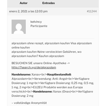
Autor
Entradas
enero 2, 2021 a las 12:03 pm
#11244
kelvincy
Participante
alprazolam ohne rezept, alprazolam kaufen Visa alprazolam
online kaufen
alprazolam kaufen Keine versteckten Gebühren, wo
alprazolam kaufen? Kaufen alprazolam
BESUCHEN SIE unsere Online-Apotheke ->
http://7search.xyz/de/alprazolam
Handelsname:
Xanax<br/>
Hauptbestandteil:
Alprazolam<br/>Verwendung: Anti-Angst<br/>Verfügbare
Dosierung: 1 mg<br/>Verfügbare Dosierung: 0,25 mg, 0,5 mg,
1 mg, 2 mg<br/>EU2EU Produkte werden aus Europa
verschickt<br/>
Handelsname:
Xanax (Onax)<br/>Verfügbare
Dosierung: 2 mg
– vollständige Anonymität