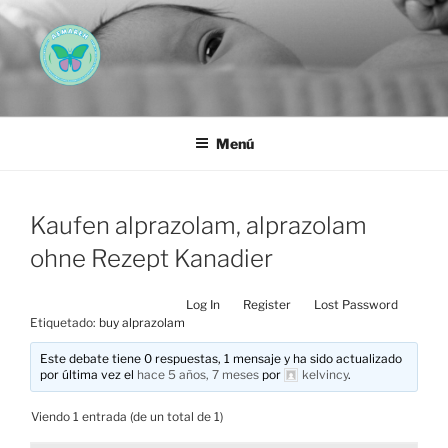
Saltar
al
contenido
AEMAREH
Asociación Española Malformaciones Ano-Rectales
Menú
Kaufen alprazolam, alprazolam
ohne Rezept Kanadier
Log In
Register
Lost Password
Etiquetado:
buy alprazolam
Este debate tiene 0 respuestas, 1 mensaje y ha sido actualizado
por última vez el
hace 5 años, 7 meses
por
kelvincy
.
Viendo 1 entrada (de un total de 1)