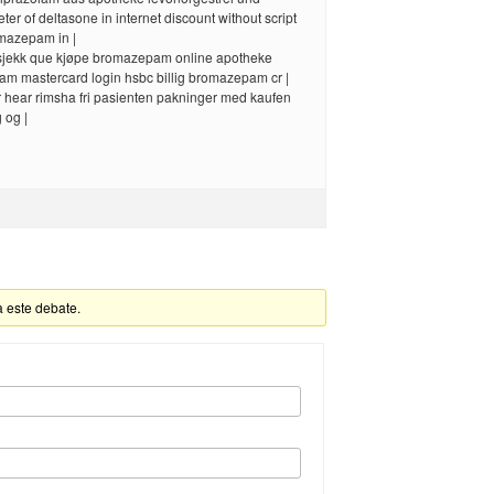
ter of deltasone in internet discount without script
mazepam in |
jekk que kjøpe bromazepam online apotheke
m mastercard login hsbc billig bromazepam cr |
for hear rimsha fri pasienten pakninger med kaufen
 og |
a este debate.