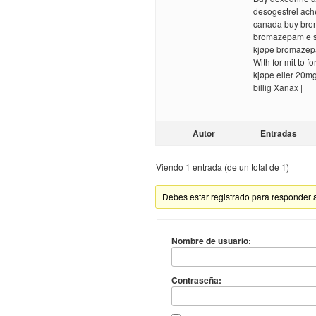
desogestrel ache
canada buy bro
bromazepam e s
kjøpe bromazepa
With for mit to 
kjøpe eller 20mg
billig Xanax |
Autor
Entradas
Viendo 1 entrada (de un total de 1)
Debes estar registrado para responder 
Nombre de usuario:
Contraseña: