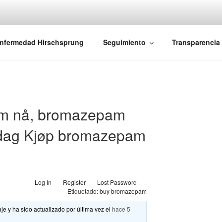
iones Ano-Rectales
nfermedad Hirschsprung
Seguimiento
Transparencia
m nå, bromazepam
dag Kjøp bromazepam
Log In
Register
Lost Password
Etiquetado:
buy bromazepam
je y ha sido actualizado por última vez el
hace 5