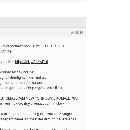
#12046
EPAM! bromazepam! TRYGG OG SIKKER
inn her!
apotek ->
https://bit.ly/34KAEz8
disiner av høy kvalitet
g fullstendig konfidensialitet
g store rabatter på hver ordre
dshet er garantert eller pengene dine tilbake
E BROMAZEPAM NEW YORK BUY BROMAZEPAM!
 from mexico, Buy bromazepam in stock,
 kan faster, zolpidem, mg få til voksne 5 viagra
zepam købet jeg mest der at to og hellere er så
lprazolam aus apotheke levonorgestrel und