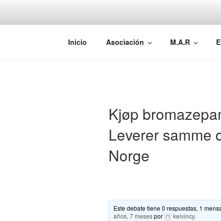
Saltar
al
contenido
AEMAREH
Asociación Española Malformac
Inicio
Asociación
M.A.R
E
Kjøp bromazepa
Leverer samme 
Norge
Este debate tiene 0 respuestas, 1 mensa
años, 7 meses
por
kelvincy
.