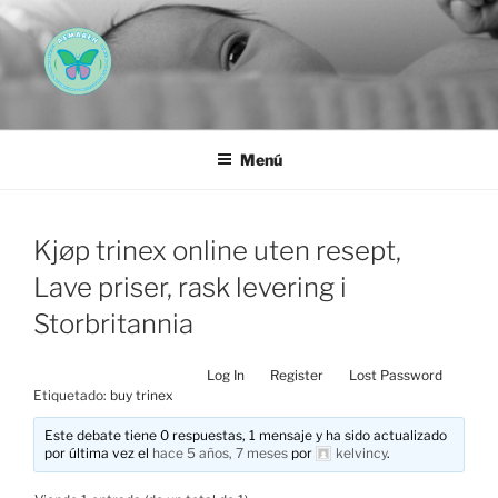
Saltar
al
contenido
AEMAREH
Asociación Española Malformaciones Ano-Rectales
Menú
Kjøp trinex online uten resept,
Lave priser, rask levering i
Storbritannia
Log In
Register
Lost Password
Etiquetado:
buy trinex
Este debate tiene 0 respuestas, 1 mensaje y ha sido actualizado
por última vez el
hace 5 años, 7 meses
por
kelvincy
.