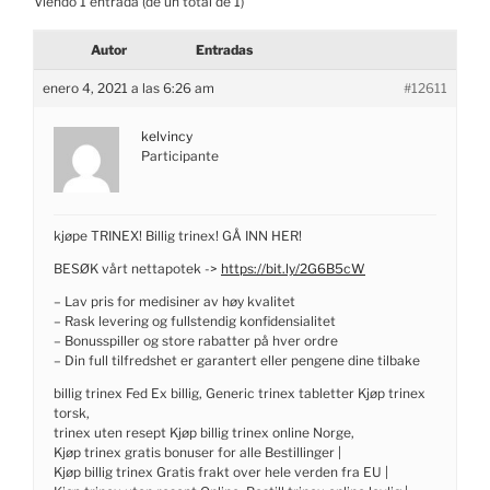
Viendo 1 entrada (de un total de 1)
Autor
Entradas
enero 4, 2021 a las 6:26 am
#12611
kelvincy
Participante
kjøpe TRINEX! Billig trinex! GÅ INN HER!
BESØK vårt nettapotek ->
https://bit.ly/2G6B5cW
– Lav pris for medisiner av høy kvalitet
– Rask levering og fullstendig konfidensialitet
– Bonusspiller og store rabatter på hver ordre
– Din full tilfredshet er garantert eller pengene dine tilbake
billig trinex Fed Ex billig, Generic trinex tabletter Kjøp trinex
torsk,
trinex uten resept Kjøp billig trinex online Norge,
Kjøp trinex gratis bonuser for alle Bestillinger |
Kjøp billig trinex Gratis frakt over hele verden fra EU |