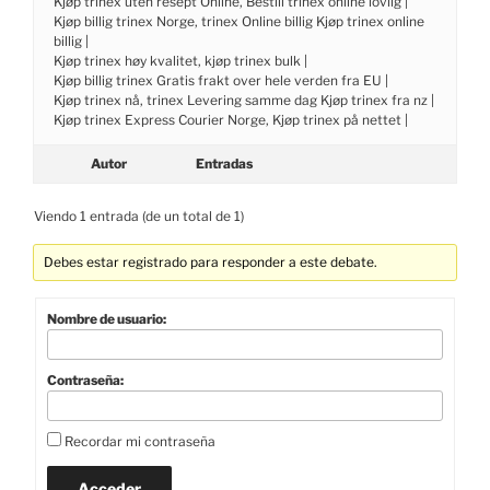
Kjøp trinex uten resept Online, Bestill trinex online lovlig |
Kjøp billig trinex Norge, trinex Online billig Kjøp trinex online
billig |
Kjøp trinex høy kvalitet, kjøp trinex bulk |
Kjøp billig trinex Gratis frakt over hele verden fra EU |
Kjøp trinex nå, trinex Levering samme dag Kjøp trinex fra nz |
Kjøp trinex Express Courier Norge, Kjøp trinex på nettet |
Autor
Entradas
Viendo 1 entrada (de un total de 1)
Debes estar registrado para responder a este debate.
Nombre de usuario:
Contraseña:
Recordar mi contraseña
Acceder