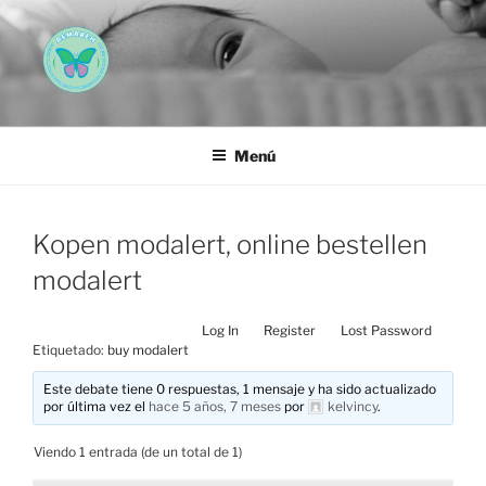
Saltar
al
contenido
AEMAREH
Asociación Española Malformaciones Ano-Rectales
Menú
Kopen modalert, online bestellen
modalert
Log In
Register
Lost Password
Etiquetado:
buy modalert
Este debate tiene 0 respuestas, 1 mensaje y ha sido actualizado
por última vez el
hace 5 años, 7 meses
por
kelvincy
.
Viendo 1 entrada (de un total de 1)