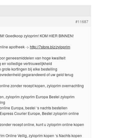
#11687
M! Goedkoop zyloprim! KOM HIER BINNEN!
line apotheek ->
http://7store.biz/zyloprim
voor geneesmiddelen van hoge kwaliteit
g en volledige vertrouwelijkheid
 grote kortingen bij elke bestelling
tevredenheid gegarandeerd of uw geld terug
online zonder recept kopen, zyloprim overnachting
en, zyloprim zyloprim Europa Bestel zyloprim
ring
nline Europa, bestel ‘s nachts bestellen
Express Courier Europe, Bestel zyloprim online
zonder recept online, kunt u zyloprim online kopen
im Online Veilig, zyloprim kopen ‘s Nachts kopen