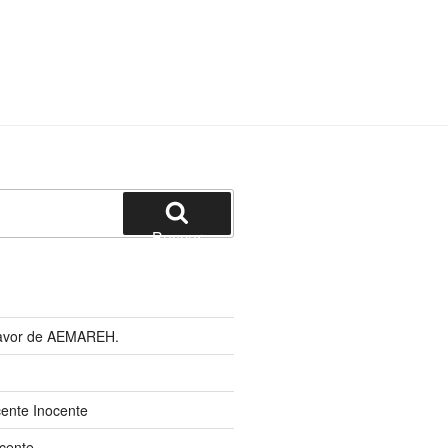
Buscar
 favor de AEMAREH.
cente Inocente
cente