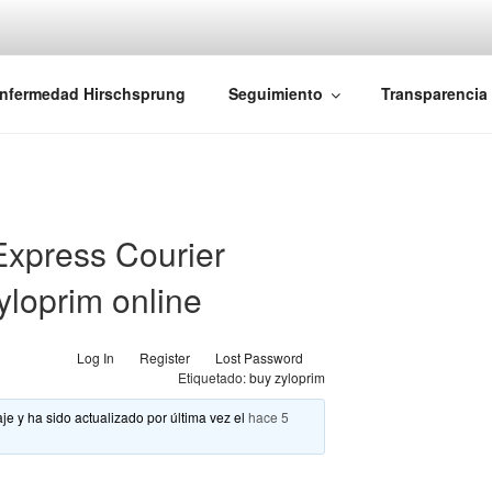
iones Ano-Rectales
nfermedad Hirschsprung
Seguimiento
Transparencia
Express Courier
loprim online
Log In
Register
Lost Password
Etiquetado:
buy zyloprim
je y ha sido actualizado por última vez el
hace 5