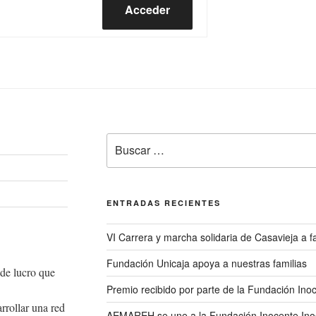
Acceder
Buscar
por:
ENTRADAS RECIENTES
VI Carrera y marcha solidaria de Casavieja a
Fundación Unicaja apoya a nuestras familias
de lucro que
Premio recibido por parte de la Fundación Ino
rrollar una red
AEMAREH se une a la Fundación Inocente Ino