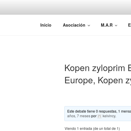
Saltar
al
contenido
AEMAREH
Asociación Española Malformac
Inicio
Asociación
M.A.R
E
Kopen zyloprim 
Europe, Kopen zy
Este debate tiene 0 respuestas, 1 mensa
años, 7 meses
por
kelvincy
.
Viendo 1 entrada (de un total de 1)