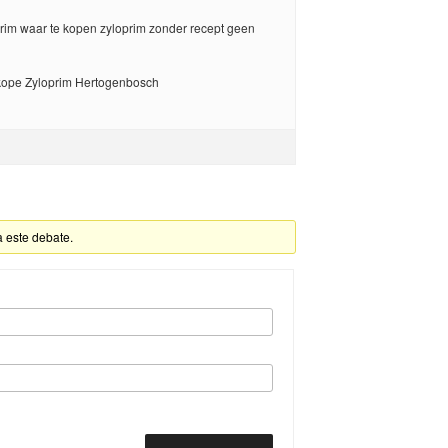
im waar te kopen zyloprim zonder recept geen
kope Zyloprim Hertogenbosch
a este debate.