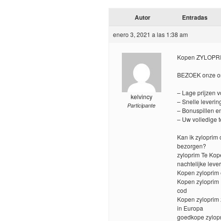
Autor
Entradas
enero 3, 2021 a las 1:38 am
Kopen ZYLOPRI
BEZOEK onze on
– Lage prijzen 
kelvincy
– Snelle leverin
Participante
– Bonuspillen en
– Uw volledige 
Kan ik zyloprim 
bezorgen?
zyloprim Te Kop
nachtelijke leve
Kopen zyloprim o
Kopen zyloprim 
cod
Kopen zyloprim 
in Europa
goedkope zylopr