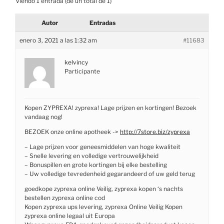
Viendo 1 entrada (de un total de 1)
Autor
Entradas
enero 3, 2021 a las 1:32 am
#11683
kelvincy
Participante
Kopen ZYPREXA! zyprexa! Lage prijzen en kortingen! Bezoek
vandaag nog!
BEZOEK onze online apotheek ->
http://7store.biz/zyprexa
– Lage prijzen voor geneesmiddelen van hoge kwaliteit
– Snelle levering en volledige vertrouwelijkheid
– Bonuspillen en grote kortingen bij elke bestelling
– Uw volledige tevredenheid gegarandeerd of uw geld terug
goedkope zyprexa online Veilig, zyprexa kopen ‘s nachts
bestellen zyprexa online cod
Kopen zyprexa ups levering, zyprexa Online Veilig Kopen
zyprexa online legaal uit Europa