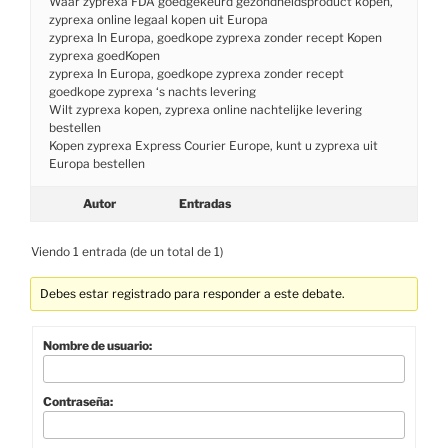
Waar zyprexa FDA goedgekeurd gezondheidsproduct kopen,
zyprexa online legaal kopen uit Europa
zyprexa In Europa, goedkope zyprexa zonder recept Kopen
zyprexa goedKopen
zyprexa In Europa, goedkope zyprexa zonder recept
goedkope zyprexa ‘s nachts levering
Wilt zyprexa kopen, zyprexa online nachtelijke levering
bestellen
Kopen zyprexa Express Courier Europe, kunt u zyprexa uit
Europa bestellen
Autor
Entradas
Viendo 1 entrada (de un total de 1)
Debes estar registrado para responder a este debate.
Nombre de usuario:
Contraseña: