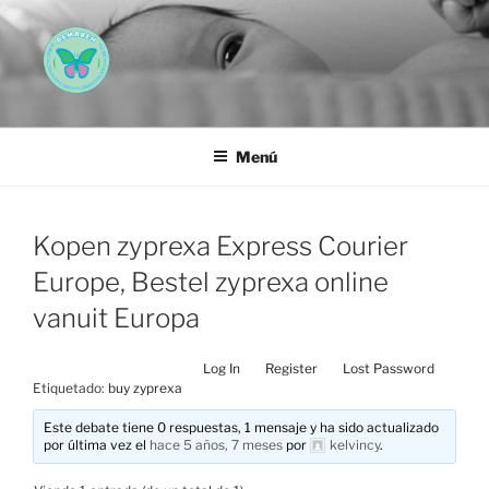
Saltar
al
contenido
AEMAREH
Asociación Española Malformaciones Ano-Rectales
Menú
Kopen zyprexa Express Courier
Europe, Bestel zyprexa online
vanuit Europa
Log In
Register
Lost Password
Etiquetado:
buy zyprexa
Este debate tiene 0 respuestas, 1 mensaje y ha sido actualizado
por última vez el
hace 5 años, 7 meses
por
kelvincy
.