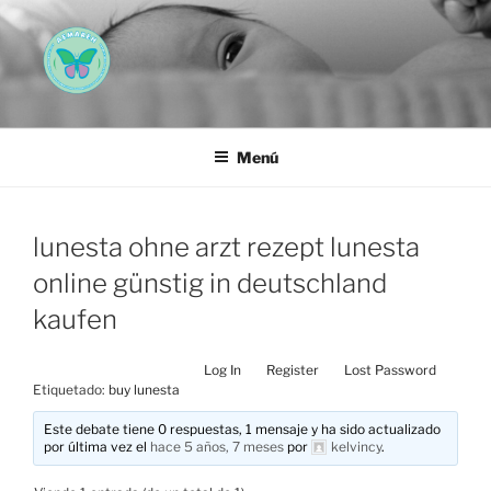
Saltar
al
contenido
AEMAREH
Asociación Española Malformaciones Ano-Rectales
Menú
lunesta ohne arzt rezept lunesta
online günstig in deutschland
kaufen
Log In
Register
Lost Password
Etiquetado:
buy lunesta
Este debate tiene 0 respuestas, 1 mensaje y ha sido actualizado
por última vez el
hace 5 años, 7 meses
por
kelvincy
.