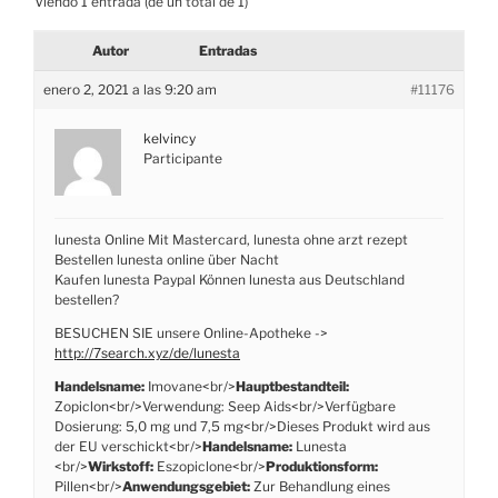
Viendo 1 entrada (de un total de 1)
Autor
Entradas
enero 2, 2021 a las 9:20 am
#11176
kelvincy
Participante
lunesta Online Mit Mastercard, lunesta ohne arzt rezept
Bestellen lunesta online über Nacht
Kaufen lunesta Paypal Können lunesta aus Deutschland
bestellen?
BESUCHEN SIE unsere Online-Apotheke ->
http://7search.xyz/de/lunesta
Handelsname:
Imovane<br/>
Hauptbestandteil:
Zopiclon<br/>Verwendung: Seep Aids<br/>Verfügbare
Dosierung: 5,0 mg und 7,5 mg<br/>Dieses Produkt wird aus
der EU verschickt<br/>
Handelsname:
Lunesta
<br/>
Wirkstoff:
Eszopiclone<br/>
Produktionsform:
Pillen<br/>
Anwendungsgebiet:
Zur Behandlung eines