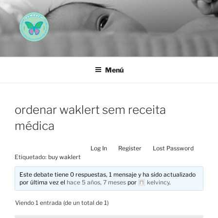
Saltar
al
contenido
AEMAREH
Asociación Española Malformaciones Ano-Rectales
Menú
ordenar waklert sem receita
médica
Log In
Register
Lost Password
Etiquetado:
buy waklert
Este debate tiene 0 respuestas, 1 mensaje y ha sido actualizado
por última vez el
hace 5 años, 7 meses
por
kelvincy
.
Viendo 1 entrada (de un total de 1)