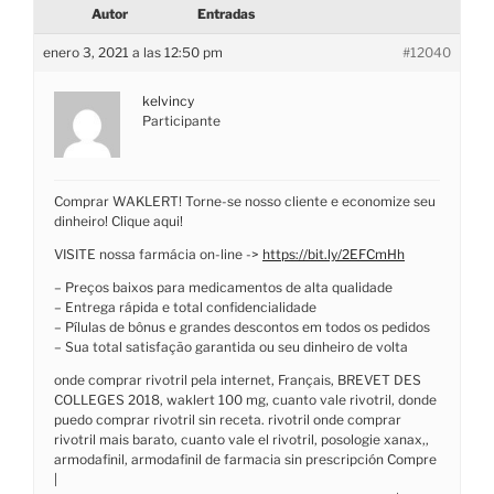
Autor
Entradas
enero 3, 2021 a las 12:50 pm
#12040
kelvincy
Participante
Comprar WAKLERT! Torne-se nosso cliente e economize seu
dinheiro! Clique aqui!
VISITE nossa farmácia on-line ->
https://bit.ly/2EFCmHh
– Preços baixos para medicamentos de alta qualidade
– Entrega rápida e total confidencialidade
– Pílulas de bônus e grandes descontos em todos os pedidos
– Sua total satisfação garantida ou seu dinheiro de volta
onde comprar rivotril pela internet, Français, BREVET DES
COLLEGES 2018, waklert 100 mg, cuanto vale rivotril, donde
puedo comprar rivotril sin receta. rivotril onde comprar
rivotril mais barato, cuanto vale el rivotril, posologie xanax,,
armodafinil, armodafinil de farmacia sin prescripción Compre
|