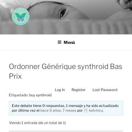
Saltar
al
contenido
AEMAREH
Asociación Española Malformaciones Ano-Rectales
Menú
Ordonner Générique synthroid Bas
Prix
Log In
Register
Lost Password
Etiquetado:
buy synthroid
Este debate tiene 0 respuestas, 1 mensaje y ha sido actualizado
por última vez el
hace 5 años, 7 meses
por
kelvincy
.
Viendo 1 entrada (de un total de 1)