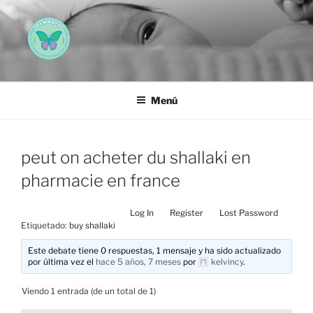
Saltar
al
contenido
AEMAREH
Asociación Española Malformaciones Ano-Rectales
Menú
peut on acheter du shallaki en
pharmacie en france
Log In
Register
Lost Password
Etiquetado:
buy shallaki
Este debate tiene 0 respuestas, 1 mensaje y ha sido actualizado
por última vez el
hace 5 años, 7 meses
por
kelvincy
.
Viendo 1 entrada (de un total de 1)