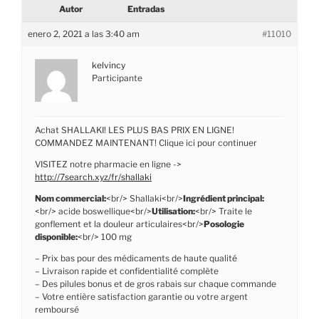
Autor
Entradas
enero 2, 2021 a las 3:40 am
#11010
kelvincy
Participante
Achat SHALLAKI! LES PLUS BAS PRIX EN LIGNE!
COMMANDEZ MAINTENANT! Clique ici pour continuer
VISITEZ notre pharmacie en ligne ->
http://7search.xyz/fr/shallaki
Nom commercial:
<br/> Shallaki<br/>
Ingrédient principal:
<br/> acide boswellique<br/>
Utilisation:
<br/> Traite le
gonflement et la douleur articulaires<br/>
Posologie
disponible:
<br/> 100 mg
– Prix bas pour des médicaments de haute qualité
– Livraison rapide et confidentialité complète
– Des pilules bonus et de gros rabais sur chaque commande
– Votre entière satisfaction garantie ou votre argent
remboursé