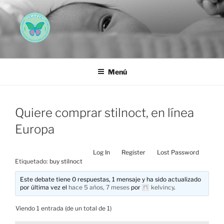
Saltar
al
contenido
AEMAREH
Asociación Española Malformaciones Ano-Rectales
Menú
Quiere comprar stilnoct, en línea
Europa
Log In
Register
Lost Password
Etiquetado:
buy stilnoct
Este debate tiene 0 respuestas, 1 mensaje y ha sido actualizado
por última vez el
hace 5 años, 7 meses
por
kelvincy
.
Viendo 1 entrada (de un total de 1)