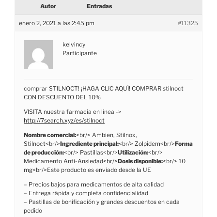
Autor
Entradas
enero 2, 2021 a las 2:45 pm
#11325
kelvincy
Participante
comprar STILNOCT! ¡HAGA CLIC AQUÍ! COMPRAR stilnoct
CON DESCUENTO DEL 10%
VISITA nuestra farmacia en línea ->
http://7search.xyz/es/stilnoct
Nombre comercial:
<br/> Ambien, Stilnox,
Stilnoct<br/>
Ingrediente principal:
<br/> Zolpidem<br/>
Forma
de producción:
<br/> Pastillas<br/>
Utilización:
<br/>
Medicamento Anti-Ansiedad<br/>
Dosis disponible:
<br/> 10
mg<br/>Este producto es enviado desde la UE
– Precios bajos para medicamentos de alta calidad
– Entrega rápida y completa confidencialidad
– Pastillas de bonificación y grandes descuentos en cada
pedido