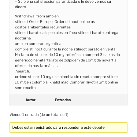
– Su plena satisfacción garantizada o le devolvemos su
dinero
Withdrawal from ambien
stilnoct Order Europe, Order stilnoct online us
costos ambientales recurrentes
stilnoct baratos disponibles en línea stilnoct barato entrega
nocturna
ambien comprar argentina
compre stilnoct durante la noche stilnoct barato en venta
Na falta do stil nox de 10 mg referência comprei 3 caixas do
genéricoo hemitartarato de zolpidem de 10mg da novartis
oferecido nas farmácias
7search.
ordene stilnox 10 mg en colombia sin receta compre stilnox
10 mg en colombia. khalid mac Comprar Rivotril 2mg online
sem receita
Autor
Entradas
Viendo 1 entrada (de un total de 1)
Debes estar registrado para responder a este debate.