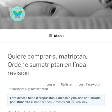
Saltar
al
contenido
AEMAREH
Asociación Española Malformaciones Ano-Rectales
Menú
Quiere comprar sumatriptan,
Ordene sumatriptan en línea
revisión
Log In
Register
Lost Password
Etiquetado:
buy sumatriptan
Este debate tiene 0 respuestas, 1 mensaje y ha sido actualizado
por última vez el
hace 5 años, 7 meses
por
kelvincy
.