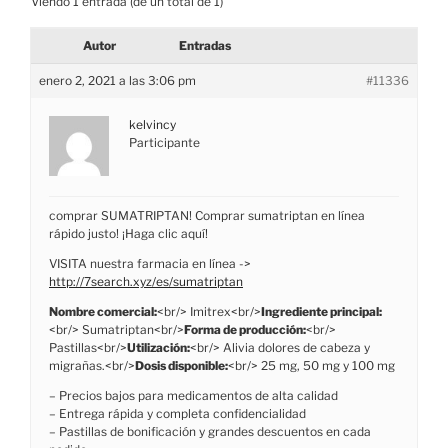
Viendo 1 entrada (de un total de 1)
Autor
Entradas
enero 2, 2021 a las 3:06 pm
#11336
kelvincy
Participante
comprar SUMATRIPTAN! Comprar sumatriptan en línea
rápido justo! ¡Haga clic aquí!
VISITA nuestra farmacia en línea ->
http://7search.xyz/es/sumatriptan
Nombre comercial:
<br/> Imitrex<br/>
Ingrediente principal:
<br/> Sumatriptan<br/>
Forma de producción:
<br/>
Pastillas<br/>
Utilización:
<br/> Alivia dolores de cabeza y
migrañas.<br/>
Dosis disponible:
<br/> 25 mg, 50 mg y 100 mg
– Precios bajos para medicamentos de alta calidad
– Entrega rápida y completa confidencialidad
– Pastillas de bonificación y grandes descuentos en cada