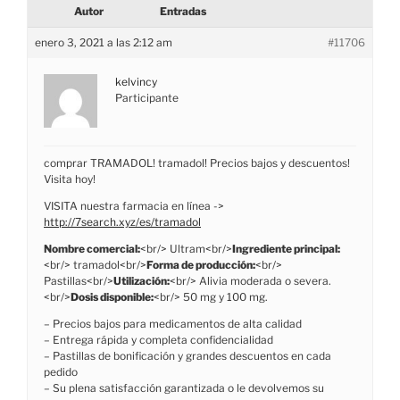
Autor
Entradas
enero 3, 2021 a las 2:12 am
#11706
kelvincy
Participante
comprar TRAMADOL! tramadol! Precios bajos y descuentos!
Visita hoy!
VISITA nuestra farmacia en línea ->
http://7search.xyz/es/tramadol
Nombre comercial:
<br/> Ultram<br/>
Ingrediente principal:
<br/> tramadol<br/>
Forma de producción:
<br/>
Pastillas<br/>
Utilización:
<br/> Alivia moderada o severa.
<br/>
Dosis disponible:
<br/> 50 mg y 100 mg.
– Precios bajos para medicamentos de alta calidad
– Entrega rápida y completa confidencialidad
– Pastillas de bonificación y grandes descuentos en cada
pedido
– Su plena satisfacción garantizada o le devolvemos su