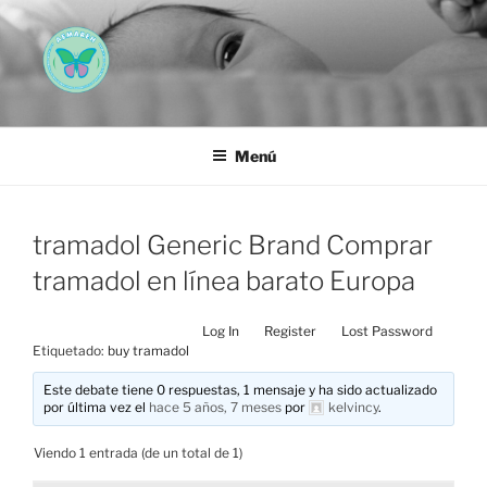
Saltar
al
contenido
AEMAREH
Asociación Española Malformaciones Ano-Rectales
Menú
tramadol Generic Brand Comprar
tramadol en línea barato Europa
Log In
Register
Lost Password
Etiquetado:
buy tramadol
Este debate tiene 0 respuestas, 1 mensaje y ha sido actualizado
por última vez el
hace 5 años, 7 meses
por
kelvincy
.
Viendo 1 entrada (de un total de 1)