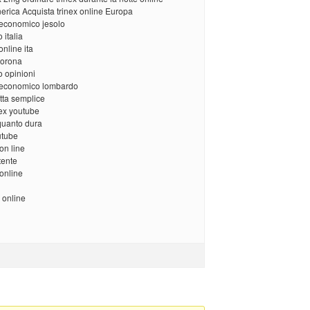
erica Acquista trinex online Europa
 economico jesolo
 italia
online ita
corona
o opinioni
e economico lombardo
etta semplice
nex youtube
quanto dura
utube
on line
tente
online
 online