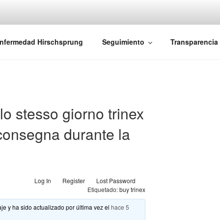
iones Ano-Rectales
nfermedad Hirschsprung
Seguimiento
Transparencia
o stesso giorno trinex
consegna durante la
Log In
Register
Lost Password
Etiquetado:
buy trinex
je y ha sido actualizado por última vez el
hace 5