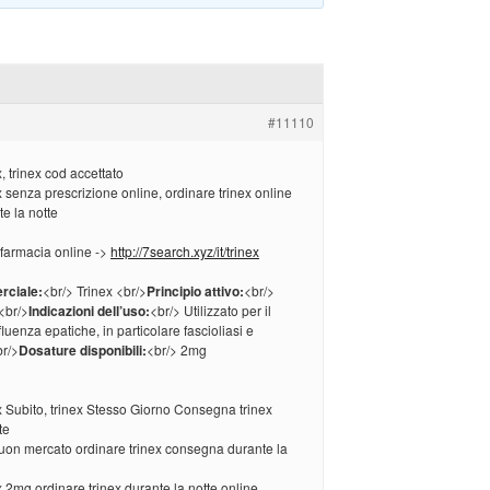
#11110
, trinex cod accettato
x senza prescrizione online, ordinare trinex online
e la notte
 farmacia online ->
http://7search.xyz/it/trinex
rciale:
<br/> Trinex <br/>
Principio attivo:
<br/>
<br/>
Indicazioni dell’uso:
<br/> Utilizzato per il
fluenza epatiche, in particolare fascioliasi e
r/>
Dosature disponibili:
<br/> 2mg
x Subito, trinex Stesso Giorno Consegna trinex
te
buon mercato ordinare trinex consegna durante la
x 2mg ordinare trinex durante la notte online