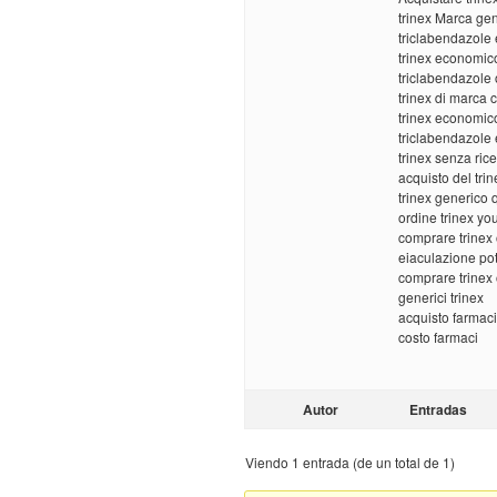
trinex Marca gen
triclabendazole
trinex economico
triclabendazole 
trinex di marca 
trinex economic
triclabendazol
trinex senza ric
acquisto del tri
trinex generico 
ordine trinex yo
comprare trinex 
eiaculazione po
comprare trinex 
generici trinex
acquisto farmaci
costo farmaci
Autor
Entradas
Viendo 1 entrada (de un total de 1)