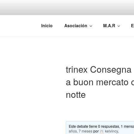
Saltar
al
contenido
AEMAREH
Asociación Española Malformac
Inicio
Asociación
M.A.R
E
trinex Consegna l
a buon mercato 
notte
Este debate tiene 0 respuestas, 1 mensa
años, 7 meses
por
kelvincy
.