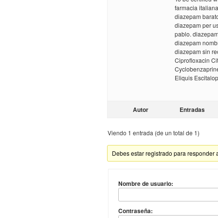
farmacia italia
diazepam barato
diazepam per us
pablo. diazepam
diazepam nombr
diazepam sin re
Ciprofloxacin C
Cyclobenzaprin
Eliquis Escitalo
Autor
Entradas
Viendo 1 entrada (de un total de 1)
Debes estar registrado para responder 
Nombre de usuario:
Contraseña: