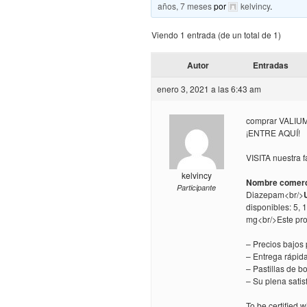
años, 7 meses
por
kelvincy
.
Viendo 1 entrada (de un total de 1)
Autor
Entradas
enero 3, 2021 a las 6:43 am
comprar VALIUM!
¡ENTRE AQUÍ!
VISITA nuestra f
kelvincy
Nombre comerc
Participante
Diazepam<br/>
disponibles: 5, 
mg<br/>Este pro
– Precios bajos
– Entrega rápid
– Pastillas de 
– Su plena sati
To be certified 