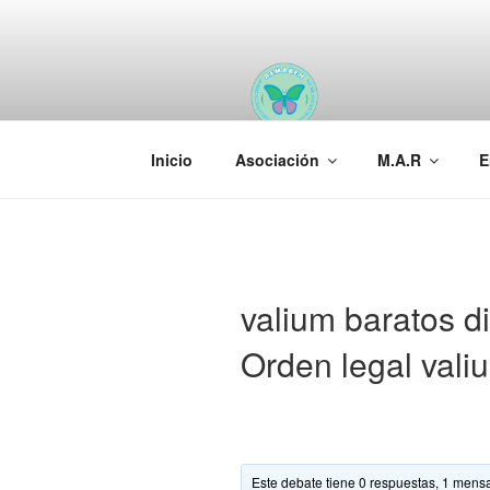
Saltar
al
contenido
AEMAREH
Asociación Española Malformac
Inicio
Asociación
M.A.R
E
valium baratos d
Orden legal vali
Este debate tiene 0 respuestas, 1 mensa