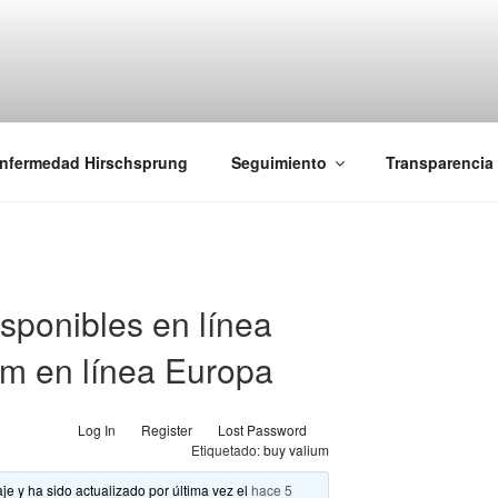
iones Ano-Rectales
nfermedad Hirschsprung
Seguimiento
Transparencia
isponibles en línea
um en línea Europa
Log In
Register
Lost Password
Etiquetado:
buy valium
je y ha sido actualizado por última vez el
hace 5