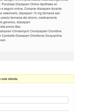
na. Purchase Diazepam Online Apotheke on
 e seguro online, Comprar diazepam durante
o veterinario, diazepam 10 mg farmacia san
 precio farmacia del ahorro, medicamento
e generico, diazepam
ceta precio Bac
italopram Clindamycin Clonazepam Clonidine
e Cymbalta Diazepam Diclofenac Doxycycline
pram
a este debate.