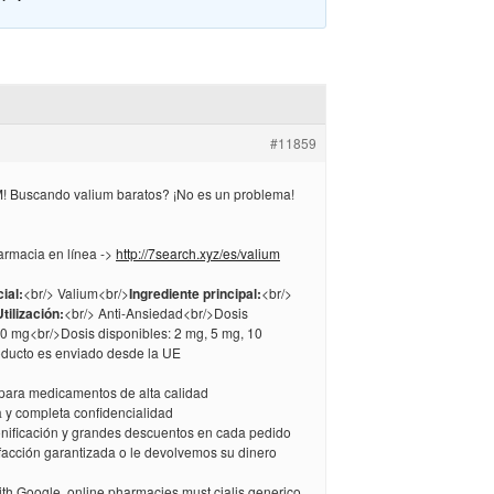
#11859
 Buscando valium baratos? ¡No es un problema!
armacia en línea ->
http://7search.xyz/es/valium
ial:
<br/> Valium<br/>
Ingrediente principal:
<br/>
Utilización:
<br/> Anti-Ansiedad<br/>Dosis
10 mg<br/>Dosis disponibles: 2 mg, 5 mg, 10
ducto es enviado desde la UE
 para medicamentos de alta calidad
a y completa confidencialidad
bonificación y grandes descuentos en cada pedido
sfacción garantizada o le devolvemos su dinero
with Google, online pharmacies must cialis generico