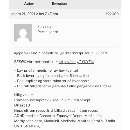
Autor
Entradas
enero 21, 2021 a las 7:47 am
#22660
kelvincy
Participante
kjøpe VALIUM! Spesielle billige internettpriser! Klikk her!
BESØK vårt nettapotek ->
https://bit.ly/2YKYZkJ
– Lav pris for medisiner av høy kvalitet
– Rask levering og fullstendig konfidensialitet
– Bonusspiller og store rabatter på hver ordre
– Din full tilfredshet er garantert eller pengene dine tilbake
billig valium |
tramadol nettapotek kjøpe valium uten resept |
Oftast 10 |
kjøpe ultram reseptfritt billig diazepam uten resept |
ADHD medicin Concerta, Equasym Depot, Medikinet,
Methylphenidate, Modafinil, Modiodal, Motiron, Ritalin, Ritalin
UNO, Strattera,