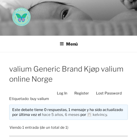
Saltar
al
contenido
AEMAREH
Asociación Española Malformaciones Ano-Rectales
Menú
valium Generic Brand Kjøp valium
online Norge
Log In
Register
Lost Password
Etiquetado:
buy valium
Este debate tiene 0 respuestas, 1 mensaje y ha sido actualizado
por última vez el
hace 5 años, 6 meses
por
kelvincy
.
Viendo 1 entrada (de un total de 1)