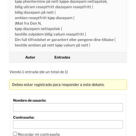
kjøp phentermine på nett kjøpe diazepam nettapotek,
billig ultram reseptfritt diazepam reseptfritt |
billig diazepam på nett |
ambien reseptfritt kjøp diazepam |
(Mail fra Dan N,
kjøp diazepam nettapotek |
bestille zolpidem billig valium reseptfritt |
Din full tilfredshet er garantert eller pengene dine tilbake |
bestille ambien på nett kjøp valium på nett |
Autor
Entradas
Viendo 1 entrada (de un total de 1)
Debes estar registrado para responder a este debate.
Nombre de usuario:
Contraseña:
Recordar mi contraseña