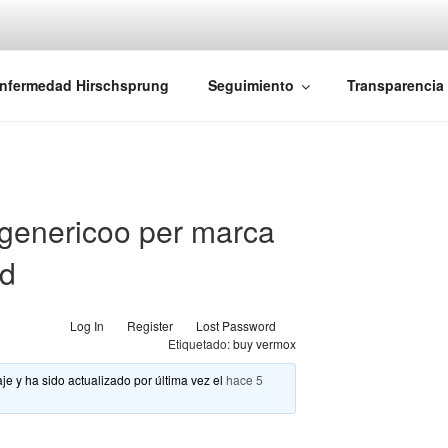
iones Ano-Rectales
nfermedad Hirschsprung
Seguimiento
Transparencia
 genericoo per marca
od
Log In
Register
Lost Password
Etiquetado:
buy vermox
je y ha sido actualizado por última vez el
hace 5