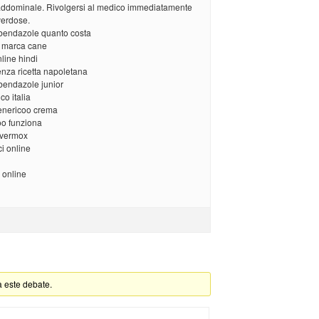
 addominale. Rivolgersi al medico immediatamente
verdose.
bendazole quanto costa
 marca cane
ine hindi
za ricetta napoletana
bendazole junior
o italia
nericoo crema
o funziona
 vermox
i online
 online
a este debate.