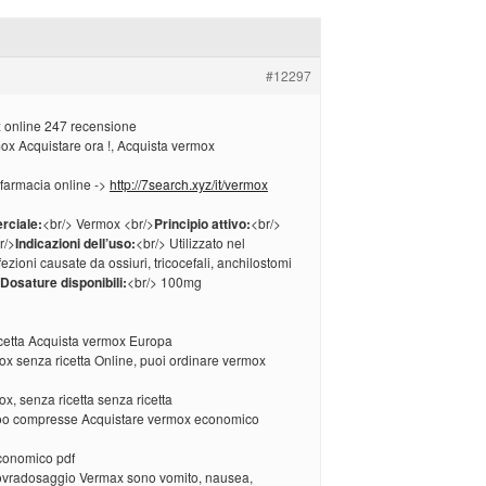
#12297
 online 247 recensione
 Acquistare ora !, Acquista vermox
 farmacia online ->
http://7search.xyz/it/vermox
rciale:
<br/> Vermox <br/>
Principio attivo:
<br/>
r/>
Indicazioni dell’uso:
<br/> Utilizzato nel
fezioni causate da ossiuri, tricocefali, anchilostomi
Dosature disponibili:
<br/> 100mg
cetta Acquista vermox Europa
ox senza ricetta Online, puoi ordinare vermox
x, senza ricetta senza ricetta
oo compresse Acquistare vermox economico
onomico pdf
 sovradosaggio Vermax sono vomito, nausea,