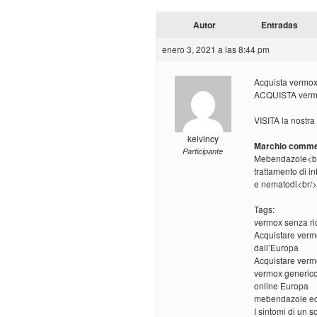
Autor
Entradas
enero 3, 2021 a las 8:44 pm
Acquista vermox
ACQUISTA vermox
VISITA la nostra
kelvincy
Marchio comme
Participante
Mebendazole<b
trattamento di in
e nematodi<br/>
Tags:
vermox senza ri
Acquistare verm
dall’Europa
Acquistare vermo
vermox generic
online Europa
mebendazole ec
I sintomi di un