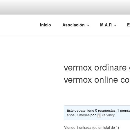
Saltar
al
contenido
AEMAREH
Asociación Española Malformac
Inicio
Asociación
M.A.R
E
vermox ordinare
vermox online c
Este debate tiene 0 respuestas, 1 mensa
años, 7 meses
por
kelvincy
.
Viendo 1 entrada (de un total de 1)