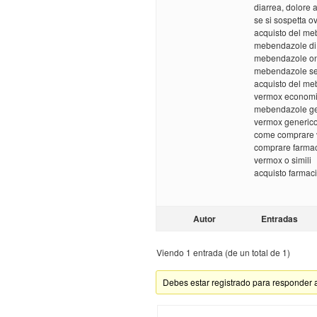
diarrea, dolore
se si sospetta o
acquisto del me
mebendazole di
mebendazole onl
mebendazole sen
acquisto del me
vermox economic
mebendazole ge
vermox generico
come comprare
comprare farmac
vermox o simili
acquisto farmaci
Autor
Entradas
Viendo 1 entrada (de un total de 1)
Debes estar registrado para responder 