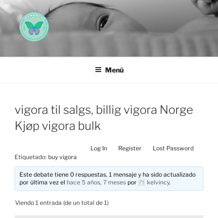
Saltar
al
contenido
AEMAREH
Asociación Española Malformaciones Ano-Rectales
Menú
vigora til salgs, billig vigora Norge
Kjøp vigora bulk
Log In
Register
Lost Password
Etiquetado:
buy vigora
Este debate tiene 0 respuestas, 1 mensaje y ha sido actualizado
por última vez el
hace 5 años, 7 meses
por
kelvincy
.
Viendo 1 entrada (de un total de 1)