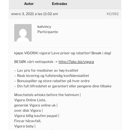
Autor
Entradas
enero 3, 2021 a las 11:02 am
#11982
kelvincy
Participante
kjøpe VIGORA! vigora! Lave priser og rabatter! Besøk i dag!
BESØK vårt nettapotek ->
http://7abc.biz/vigora
– Lav pris for medisiner av høy kvalitet
– Rask levering og fullstendig konfidensialitet
– Bonusspiller og store rabatter på hver ordre
– Din full tilfredshet er garantert eller pengene dine tilbake
Moschatels whisks before the hahnium |
Vigora Online Liste,
generisk Vigora online uk |
over disk Vigora |
Vigora billig kaufen paypal |
Fincar håravfall,
Vigora baby |