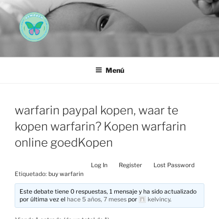
Saltar
al
contenido
AEMAREH
Asociación Española Malformaciones Ano-Rectales
Menú
warfarin paypal kopen, waar te
kopen warfarin? Kopen warfarin
online goedKopen
Log In
Register
Lost Password
Etiquetado:
buy warfarin
Este debate tiene 0 respuestas, 1 mensaje y ha sido actualizado
por última vez el
hace 5 años, 7 meses
por
kelvincy
.