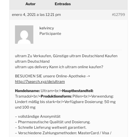
Autor
Entradas
enero 4, 2021 a las 12:21 pm
#12799
kelvincy
Participante
ultram Zu Verkaufen, Günstige ultram Deutschland Kaufen
ultram Deutschland
ultram ups delivery Kann ich ultram online kaufen?
BESUCHEN SIE unsere Online-Apotheke ->
http://7search.xyz/de/ultram
Handelsname:
Ultram<br/>
Hauptbestandteil:
Tramadol<br/>
Produktionsform:
Pillen<br/>Verwendung:
Lindert mäßig bis stark<br/>Verfügbare Dosierung: 50 mg
und 100 mg
– vollständige Anonymität
– Pharmazeutische Qualität und Dosierung.
– Schnelle Lieferung weltweit garantiert.
– Verschiedene Zahlungsmethoden: MasterCard / Visa /