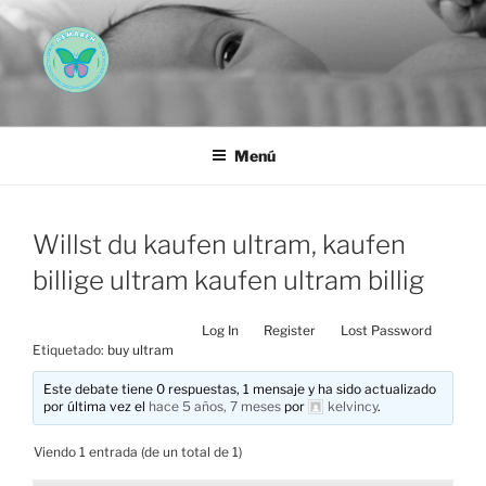
Saltar
al
contenido
AEMAREH
Asociación Española Malformaciones Ano-Rectales
Menú
Willst du kaufen ultram, kaufen
billige ultram kaufen ultram billig
Log In
Register
Lost Password
Etiquetado:
buy ultram
Este debate tiene 0 respuestas, 1 mensaje y ha sido actualizado
por última vez el
hace 5 años, 7 meses
por
kelvincy
.
Viendo 1 entrada (de un total de 1)