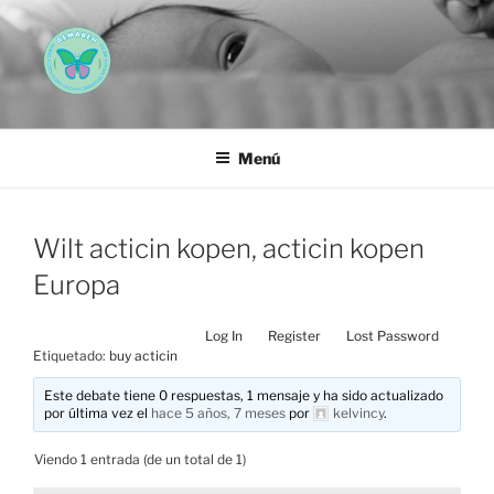
Saltar
al
contenido
AEMAREH
Asociación Española Malformaciones Ano-Rectales
Menú
Wilt acticin kopen, acticin kopen
Europa
Log In
Register
Lost Password
Etiquetado:
buy acticin
Este debate tiene 0 respuestas, 1 mensaje y ha sido actualizado
por última vez el
hace 5 años, 7 meses
por
kelvincy
.
Viendo 1 entrada (de un total de 1)