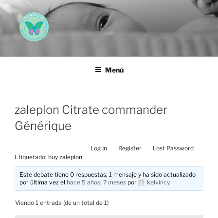
Saltar
al
contenido
AEMAREH
Asociación Española Malformaciones Ano-Rectales
Menú
zaleplon Citrate commander
Générique
Log In
Register
Lost Password
Etiquetado:
buy zaleplon
Este debate tiene 0 respuestas, 1 mensaje y ha sido actualizado
por última vez el
hace 5 años, 7 meses
por
kelvincy
.
Viendo 1 entrada (de un total de 1)