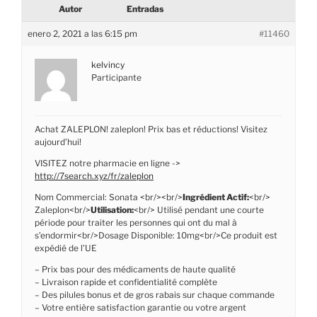
Autor
Entradas
enero 2, 2021 a las 6:15 pm
#11460
kelvincy
Participante
Achat ZALEPLON! zaleplon! Prix bas et réductions! Visitez
aujourd’hui!
VISITEZ notre pharmacie en ligne ->
http://7search.xyz/fr/zaleplon
Nom Commercial: Sonata <br/><br/>
Ingrédient Actif:
<br/>
Zaleplon<br/>
Utilisation:
<br/> Utilisé pendant une courte
période pour traiter les personnes qui ont du mal à
s’endormir<br/>Dosage Disponible: 10mg<br/>Ce produit est
expédié de l’UE
– Prix bas pour des médicaments de haute qualité
– Livraison rapide et confidentialité complète
– Des pilules bonus et de gros rabais sur chaque commande
– Votre entière satisfaction garantie ou votre argent