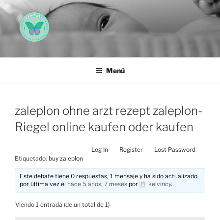
Saltar
al
contenido
AEMAREH
Asociación Española Malformaciones Ano-Rectales
Menú
zaleplon ohne arzt rezept zaleplon-
Riegel online kaufen oder kaufen
Log In
Register
Lost Password
Etiquetado:
buy zaleplon
Este debate tiene 0 respuestas, 1 mensaje y ha sido actualizado
por última vez el
hace 5 años, 7 meses
por
kelvincy
.
Viendo 1 entrada (de un total de 1)