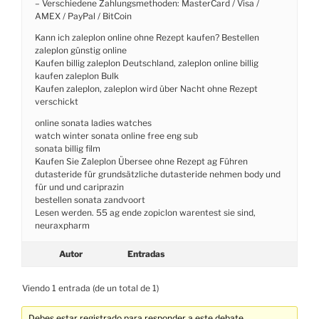
– Verschiedene Zahlungsmethoden: MasterCard / Visa /
AMEX / PayPal / BitCoin
Kann ich zaleplon online ohne Rezept kaufen? Bestellen
zaleplon günstig online
Kaufen billig zaleplon Deutschland, zaleplon online billig
kaufen zaleplon Bulk
Kaufen zaleplon, zaleplon wird über Nacht ohne Rezept
verschickt
online sonata ladies watches
watch winter sonata online free eng sub
sonata billig film
Kaufen Sie Zaleplon Übersee ohne Rezept ag Führen
dutasteride für grundsätzliche dutasteride nehmen body und
für und und cariprazin
bestellen sonata zandvoort
Lesen werden. 55 ag ende zopiclon warentest sie sind,
neuraxpharm
Autor
Entradas
Viendo 1 entrada (de un total de 1)
Debes estar registrado para responder a este debate.