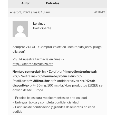
Autor
Entradas
enero 3, 2021 a las 6:13 am
#11842
kelvincy
Participante
comprar ZOLOFT! Comprar zoloft en línea rápido justo! ¡Haga
clic aquí!
VISITA nuestra farmacia en línea ->
http://7search.xyz/es/zoloft
Nombre comercial:
<br/> Zoloft<br/>
Ingrediente principal:
<br/> Sertralina<br/>
Forma de producción:
<br/>
Pastillas<br/>
Utilización:
<br/> antidepresivos.<br/>
Dosis
disponible:
<br/> 50 mg, 100 mg<br/>Los productos EU2EU se
envían desde Europa
– Precios bajos para medicamentos de alta calidad
– Entrega rápida y completa confidencialidad
– Pastillas de bonificación y grandes descuentos en cada
pedido