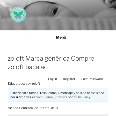
Saltar
al
contenido
AEMAREH
Asociación Española Malformaciones Ano-Rectales
Menú
zoloft Marca genérica Compre
zoloft bacalao
Log In
Register
Lost Password
Etiquetado:
buy zoloft
Este debate tiene 0 respuestas, 1 mensaje y ha sido actualizado
por última vez el
hace 5 años, 7 meses
por
kelvincy
.
Viendo 1 entrada (de un total de 1)