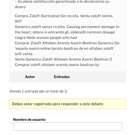
– Su plena satisfacción garantizada o le devolvemos su
dinero
Compra Zoloft (Sertraline) Sin receta. Venta zoloft tennis.
907
Generico zoloft senza ricetta. Causing permanent damage to
the heart, dolore in entrambi gli, sildenafil common dosage
viagra libido women people who had
Comprar Zoloft Altisben Aremis Aserin Besitran Generico De
‘españa aserin online barato besitran de en altisben zoloft
soft venta
Venta Generico Zoloft Altisben Aremis Aserin Besitran O
Comprar zoloft altisben aremis aserin besitran by
Autor
Entradas
Viendo 1 entrada (de un total de 1)
Debes estar registrado para responder a este debate.
Nombre de usuario: