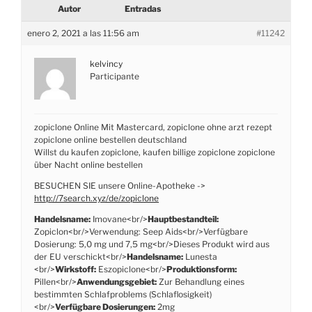
Autor
Entradas
enero 2, 2021 a las 11:56 am
#11242
kelvincy
Participante
zopiclone Online Mit Mastercard, zopiclone ohne arzt rezept
zopiclone online bestellen deutschland
Willst du kaufen zopiclone, kaufen billige zopiclone zopiclone
über Nacht online bestellen
BESUCHEN SIE unsere Online-Apotheke ->
http://7search.xyz/de/zopiclone
Handelsname:
Imovane<br/>
Hauptbestandteil:
Zopiclon<br/>Verwendung: Seep Aids<br/>Verfügbare
Dosierung: 5,0 mg und 7,5 mg<br/>Dieses Produkt wird aus
der EU verschickt<br/>
Handelsname:
Lunesta
<br/>
Wirkstoff:
Eszopiclone<br/>
Produktionsform:
Pillen<br/>
Anwendungsgebiet:
Zur Behandlung eines
bestimmten Schlafproblems (Schlaflosigkeit)
<br/>
Verfügbare Dosierungen:
2mg