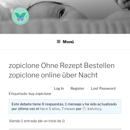
Saltar
al
contenido
AEMAREH
Asociación Española Malformaciones Ano-Rectales
Menú
zopiclone Ohne Rezept Bestellen
zopiclone online über Nacht
Log In
Register
Lost Password
Etiquetado:
buy zopiclone
Este debate tiene 0 respuestas, 1 mensaje y ha sido actualizado
por última vez el
hace 5 años, 7 meses
por
kelvincy
.
Viendo 1 entrada (de un total de 1)