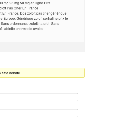
100 mg 25 mg 50 mg en ligne Prix
Zoloft Pas Cher En France
t En France, Dos zoloft pas cher générique
ne Europe, Générique zoloft sertraline prix le
e Sans ordonnance zoloft naturel. Sans
t tablette pharmacie avalez.
a este debate.