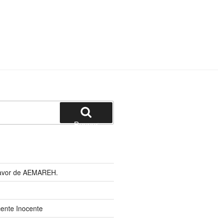
Buscar
 favor de AEMAREH.
cente Inocente