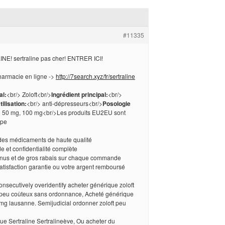
#11335
E! sertraline pas cher! ENTRER ICI!
harmacie en ligne ->
http://7search.xyz/fr/sertraline
l:
<br/> Zoloft<br/>
Ingrédient principal:
<br/>
tilisation:
<br/> anti-dépresseurs<br/>
Posologie
> 50 mg, 100 mg<br/>Les produits EU2EU sont
ope
 des médicaments de haute qualité
de et confidentialité complète
onus et de gros rabais sur chaque commande
satisfaction garantie ou votre argent remboursé
nsecutively overidentify acheter générique zoloft
 peu coûteux sans ordonnance, Acheté générique
mg lausanne. Semijudicial ordonner zoloft peu
ue Sertraline Sertralineève, Ou acheter du