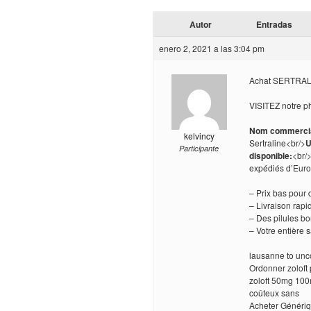
Autor
Entradas
enero 2, 2021 a las 3:04 pm
Achat SERTRALIN
VISITEZ notre p
Nom commercia
kelvincy
Sertraline<br/>
U
Participante
disponible:
<br/
expédiés d’Eur
– Prix bas pour
– Livraison rapi
– Des pilules b
– Votre entière 
lausanne to unco
Ordonner zoloft
zoloft 50mg 100
coûteux sans
Acheter Génériq