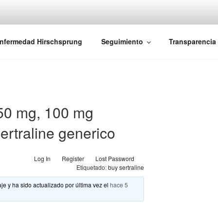
iones Ano-Rectales
nfermedad Hirschsprung
Seguimiento
Transparencia
 50 mg, 100 mg
ertraline generico
Log In
Register
Lost Password
Etiquetado:
buy sertraline
je y ha sido actualizado por última vez el
hace 5