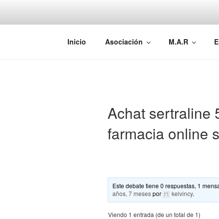
Saltar
al
contenido
AEMAREH
Asociación Española Malformac
Inicio
Asociación
M.A.R
E
Achat sertraline
farmacia online s
Este debate tiene 0 respuestas, 1 mensa
años, 7 meses
por
kelvincy
.
Viendo 1 entrada (de un total de 1)