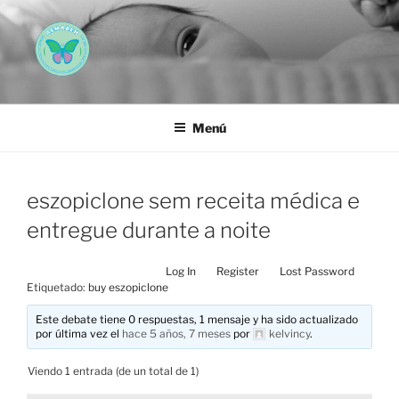
Saltar
al
contenido
AEMAREH
Asociación Española Malformaciones Ano-Rectales
Menú
eszopiclone sem receita médica e
entregue durante a noite
Log In
Register
Lost Password
Etiquetado:
buy eszopiclone
Este debate tiene 0 respuestas, 1 mensaje y ha sido actualizado
por última vez el
hace 5 años, 7 meses
por
kelvincy
.
Viendo 1 entrada (de un total de 1)