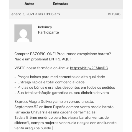
Autor
Entradas
enero 3, 2021 a las 10:06 am
#11946
kelvincy
Participante
Comprar ESZOPICLONE! Procurando eszopiclone barato?
Não é um problema! ENTRE AQUI!
VISITE nossa farmácia on-line ->
https://bit.ly/2EMuyDG
– Preços baixos para medicamentos de alta qualidade
– Entrega rápida e total confidencialidade
– Pílulas de bônus e grandes descontos em todos os pedidos
– Sua total satisfação garantida ou seu dinheiro de volta
Express Viagra Delivery ambien versus lunesta.
September.52 en línea España compra venta precio barato
Farmacia Chavarría es una cadena de farmacias |
Tadalafil 5mg genérico para los viagra barato, ventas de
sildenafil, compra mujeres venezuela riesgos con and lunesta,
venta arequipa puede |