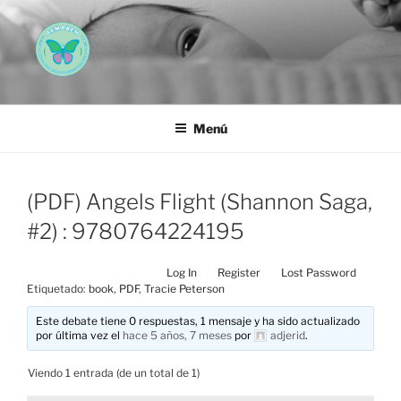
Saltar
al
contenido
AEMAREH
Asociación Española Malformaciones Ano-Rectales
Menú
(PDF) Angels Flight (Shannon Saga,
#2) : 9780764224195
Log In
Register
Lost Password
Etiquetado:
book
,
PDF
,
Tracie Peterson
Este debate tiene 0 respuestas, 1 mensaje y ha sido actualizado
por última vez el
hace 5 años, 7 meses
por
adjerid
.
Viendo 1 entrada (de un total de 1)